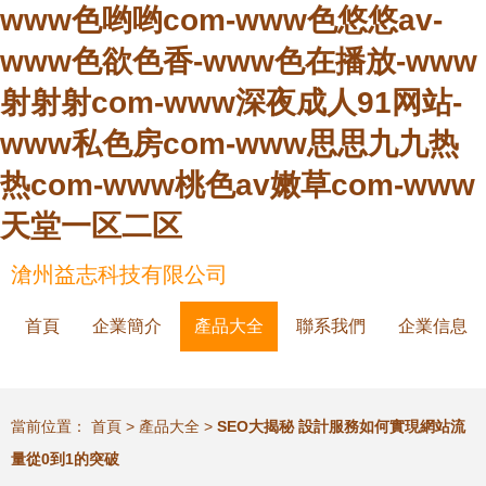
www色哟哟com-www色悠悠av-
www色欲色香-www色在播放-www
射射射com-www深夜成人91网站-
www私色房com-www思思九九热
热com-www桃色av嫩草com-www
天堂一区二区
滄州益志科技有限公司
首頁
企業簡介
產品大全
聯系我們
企業信息
當前位置：
首頁
>
產品大全
>
SEO大揭秘 設計服務如何實現網站流
量從0到1的突破