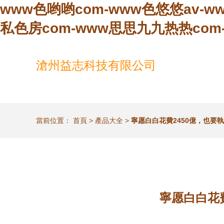
www色哟哟com-www色悠悠av-w
私色房com-www思思九九热热com
滄州益志科技有限公司
當前位置：
首頁
>
產品大全
>
寧愿白白花費2450億，也要
寧愿白白花