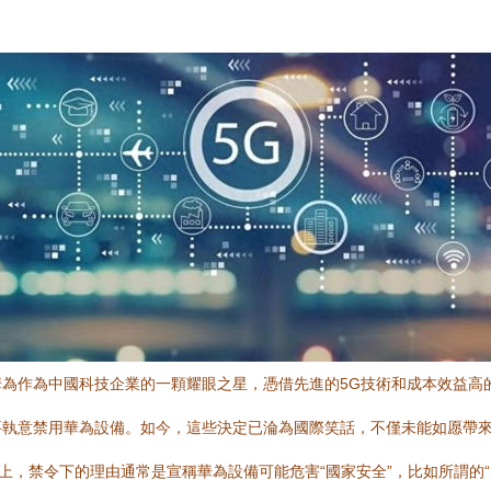
為作為中國科技企業的一顆耀眼之星，憑借先進的5G技術和成本效益高
，也要執意禁用華為設備。如今，這些決定已淪為國際笑話，不僅未能如愿
面上，禁令下的理由通常是宣稱華為設備可能危害“國家安全”，比如所謂的