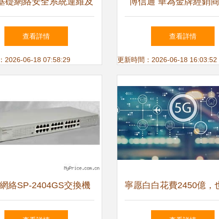
基礎網絡安全系統運維及
博信通 華為金牌經銷
服務與技術協防、重保項
能數字化轉型的專業系
查看詳情
查看詳情
目的公開招標公告
服務商
26-06-18 07:58:29
更新時間：2026-06-18 16:03:52
網絡SP-2404GS交換機
寧愿白白花費2450億，
解析 中小企業網絡新核
意禁用華為設備 如今