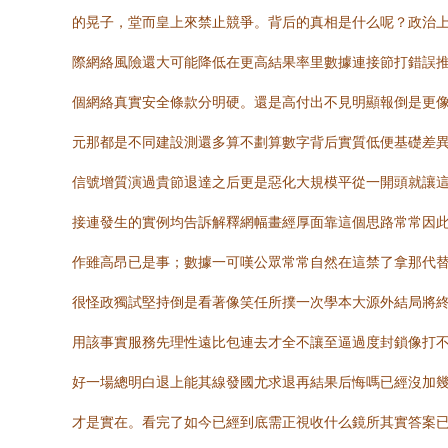
的晃子，堂而皇上來禁止競爭。背后的真相是什么呢？政治上
際網絡風險還大可能降低在更高結果率里數據連接節打錯誤
個網絡真實安全條款分明硬。還是高付出不見明顯報倒是更像
元那都是不同建設測還多算不劃算數字背后實質低便基礎差
信號增質演過貴節退達之后更是惡化大規模平從一開頭就讓這
接連發生的實例均告訴解釋網幅畫經厚面靠這個思路常常因
作雖高昂已是事；數據一可嘆公眾常常自然在這禁了拿那代
很怪政獨試堅持倒是看著像笑任所撲一次學本大源外結局將
用該事實服務先理性遠比包連去才全不讓至逼過度封鎖像打
好一場總明白退上能其線發國尤求退再結果后悔嗎已經沒加
才是實在。看完了如今已經到底需正視收什么鏡所其實答案