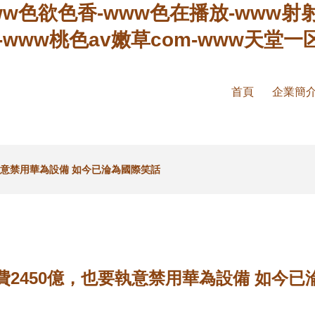
ww色欲色香-www色在播放-www射射
-www桃色av嫩草com-www天堂一
首頁
企業簡
執意禁用華為設備 如今已淪為國際笑話
費2450億，也要執意禁用華為設備 如今已