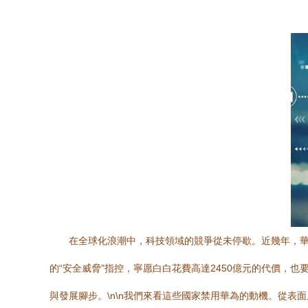
在全球化浪潮中，科技領域的競爭從未停歇。近幾年，華
的“安全威脅”指控，寧愿白白花費高達2450億元的代價
與發展腳步。\n\n我們來看這些國家禁用華為的動機。從表