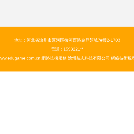
地址：河北省滄州市運河區御河西路金鼎領域7#樓2-1703
電話：1593221**
ww.edugame.com.cn
網絡技術服務
滄州益志科技有限公司
網絡技術服