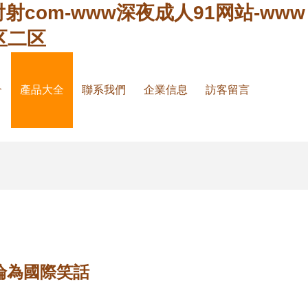
射com-www深夜成人91网站-www
区二区
介
產品大全
聯系我們
企業信息
訪客留言
淪為國際笑話