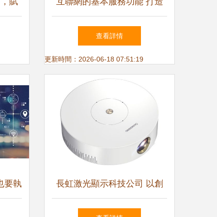
商，賦
互聯網的基本服務功能 打造
統集成
數字世界的中樞神經系統
查看詳情
更新時間：2026-06-18 07:51:19
也要執
長虹激光顯示科技公司 以創
已淪為
新技術引領未來投影新視界